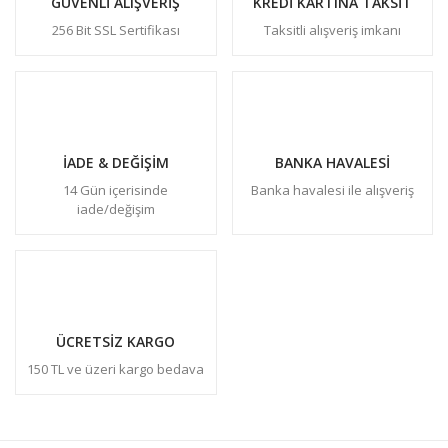
GÜVENLİ ALIŞVERİŞ
KREDİ KARTINA TAKSİT
256 Bit SSL Sertifikası
Taksitli alışveriş imkanı
İADE & DEĞİŞİM
BANKA HAVALESİ
14 Gün içerisinde
Banka havalesi ile alışveriş
iade/değişim
ÜCRETSİZ KARGO
150 TL ve üzeri kargo bedava