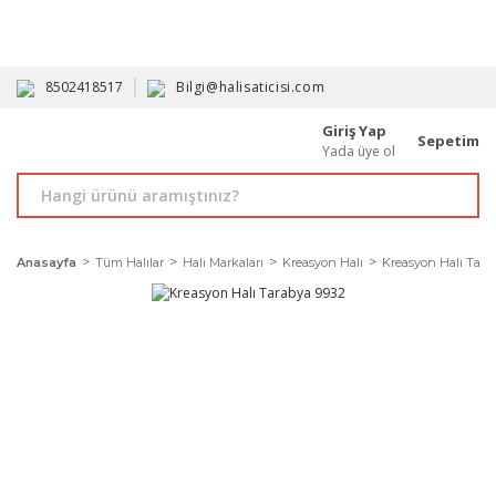
HAVALE İLE ALIMDA %10'A VARAN İNDİRİM - ÜYELERE ÖZEL
PROMOSYONLAR
8502418517
Bilgi@halisaticisi.com
Giriş Yap
Sepetim
Yada üye ol
Anasayfa
Tüm Halılar
Halı Markaları
Kreasyon Halı
Kreasyon Halı Tara