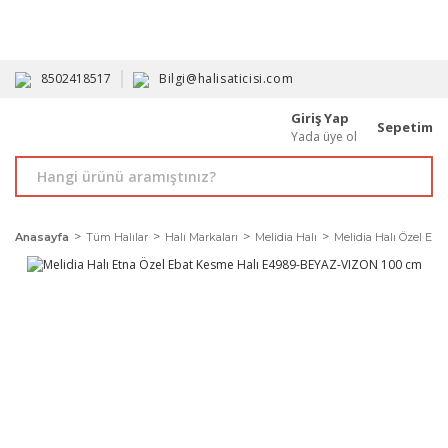
HAVALE İLE ALIMDA %10'A VARAN İNDİRİM - ÜYELERE ÖZEL
PROMOSYONLAR
8502418517
Bilgi@halisaticisi.com
Giriş Yap
Sepetim
Yada üye ol
Anasayfa
Tüm Halılar
Halı Markaları
Melidia Halı
Melidia Halı Özel Ebat