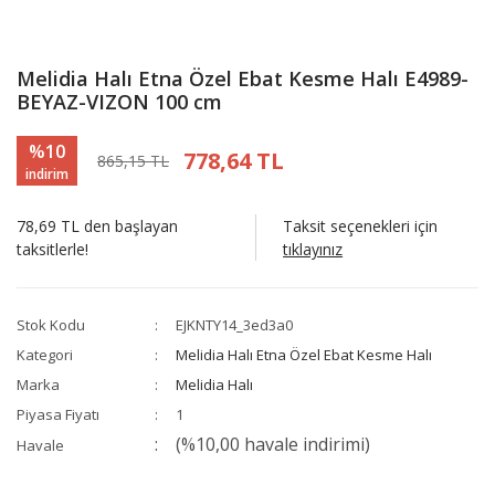
Melidia Halı Etna Özel Ebat Kesme Halı E4989-
BEYAZ-VIZON 100 cm
%10
778,64 TL
865,15 TL
indirim
78,69 TL den başlayan
Taksit seçenekleri için
taksitlerle!
tıklayınız
Stok Kodu
EJKNTY14_3ed3a0
Kategori
Melidia Halı Etna Özel Ebat Kesme Halı
Marka
Melidia Halı
Piyasa Fiyatı
1
(%10,00 havale indirimi)
Havale