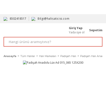
HAVALE İLE ALIMDA %10'A VARAN İNDİRİM - ÜYELERE ÖZEL
PROMOSYONLAR
8502418517
Bilgi@halisaticisi.com
Giriş Yap
Sepetim
Yada üye ol
Anasayfa
Tüm Halılar
Halı Markaları
Padişah Halı
Padişah Halı Anadol