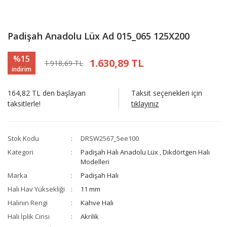
Padişah Anadolu Lüx Ad 015_065 125X200
%15
1.630,89 TL
1.918,69 TL
indirim
164,82 TL den başlayan
Taksit seçenekleri için
taksitlerle!
tıklayınız
Stok Kodu
DRSW2567_5ee100
Kategori
Padişah Halı Anadolu Lüx
,
Dikdörtgen Halı
Modelleri
Marka
Padişah Halı
Halı Hav Yüksekliği
11 mm
Halının Rengi
Kahve Halı
Halı İplik Cinsi
Akrilik