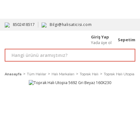
HAVALE İLE ALIMDA %10'A VARAN İNDİRİM - ÜYELERE ÖZEL
PROMOSYONLAR
8502418517
Bilgi@halisaticisi.com
Giriş Yap
Sepetim
Yada üye ol
Anasayfa
Tüm Halılar
Halı Markaları
Toprak Halı
Toprak Halı Utopia