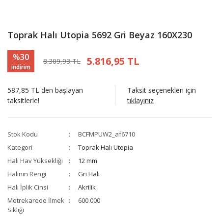
Toprak Halı Utopia 5692 Gri Beyaz 160X230
%30
5.816,95 TL
8.309,93 TL
indirim
587,85 TL den başlayan
Taksit seçenekleri için
taksitlerle!
tıklayınız
Stok Kodu
BCFMPUW2_af6710
Kategori
Toprak Halı Utopia
Halı Hav Yüksekliği
12 mm
Halının Rengi
Gri Halı
Halı İplik Cinsi
Akrilik
Metrekarede İlmek
600.000
Sıklığı