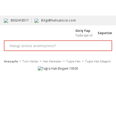
HAVALE İLE ALIMDA %10'A VARAN İNDİRİM - ÜYELERE ÖZEL
PROMOSYONLAR
8502418517
Bilgi@halisaticisi.com
Giriş Yap
Sepetim
Yada üye ol
Anasayfa
Tüm Halılar
Halı Markaları
Tuğra Halı
Tuğra Halı Elegant