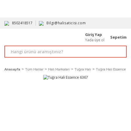
HAVALE İLE ALIMDA %10'A VARAN İNDİRİM - ÜYELERE ÖZEL
PROMOSYONLAR
8502418517
Bilgi@halisaticisi.com
Giriş Yap
Sepetim
Yada üye ol
Anasayfa
Tüm Halılar
Halı Markaları
Tuğra Halı
Tuğra Halı Essence