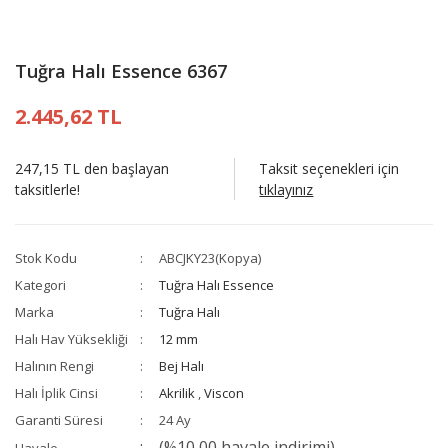
Tuğra Halı Essence 6367
2.445,62 TL
247,15 TL den başlayan
Taksit seçenekleri için
taksitlerle!
tıklayınız
Stok Kodu
ABCJKY23(Kopya)
Kategori
Tuğra Halı Essence
Marka
Tuğra Halı
Halı Hav Yüksekliği
12 mm
Halının Rengi
Bej Halı
Halı İplik Cinsi
Akrilik
,
Viscon
Garanti Süresi
24 Ay
(%10,00 havale indirimi)