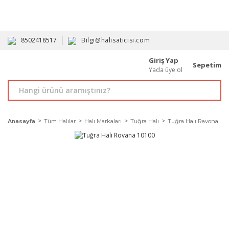
HAVALE İLE ALIMDA %10'A VARAN İNDİRİM - ÜYELERE ÖZEL
PROMOSYONLAR
8502418517
Bilgi@halisaticisi.com
Giriş Yap
Sepetim
Yada üye ol
Anasayfa
Tüm Halılar
Halı Markaları
Tuğra Halı
Tuğra Halı Ravona