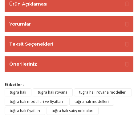
Ürün Açıklaması
Yorumlar
Taksit Seçenekleri
Önerileriniz
Etiketler :
tuğra halı
tuğra halı rovana
tuğra halı rovana modelleri
tuğra halı modelleri ve fiyatları
tuğra halı modelleri
tuğra halı fiyatları
tuğra halı satış noktaları