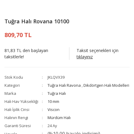
Tuğra Halı Rovana 10100
809,70 TL
81,83 TL den başlayan
Taksit seçenekleri için
taksitlerle!
tıklayınız
Stok Kodu
JKLQVX39
Kategori
Tuğra Halı Ravona
,
Dikdörtgen Halı Modelleri
Marka
Tuğra Halı
Halı Hav Yüksekliği
10 mm
Halı İplik Cinsi
Viscon
Halının Rengi
Mürdüm Halı
Garanti Süresi
24 Ay
(%10,00 havale indirimi)