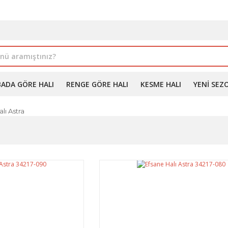
İLE ALIMDA %10'A VARAN İNDİRİM - ÜYELERE ÖZEL PROM
BADA GÖRE HALI
RENGE GÖRE HALI
KESME HALI
YENI SEZ
lı Astra