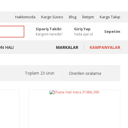
OSYONLAR
Hakkımızda
Kargo Süreci
Blog
İletişim
Kargo Takip
Sipariş Takibi
Giriş Yap
Sepetim
Kargom nerede?
Yada üye ol
ON HALI
MARKALAR
KAMPANYALAR
Toplam 23 ürün