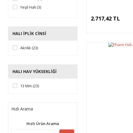
Yeşil Halı (3)
Kahve Halı (2)
2.717,42 TL
Taba Halı (2)
Turuncu Halı (2)
HALI İPLIK CINSI
Bordo Halı (1)
Akrilik (23)
Hardal Halı (1)
HALI HAV YÜKSEKLIĞI
13 Mm (23)
Hızlı Arama
Hızlı Ürün Arama