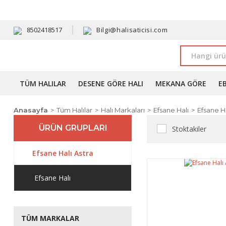
HAVALE 
8502418517
Bilgi@halisaticisi.com
TÜM HALILAR
DESENE GÖRE HALI
MEKANA GÖRE
E
Anasayfa
Tüm Halılar
Halı Markaları
Efsane Halı
Efsane Ha
ÜRÜN GRUPLARI
Stoktakiler
Efsane Halı Astra
Efsane Halı
TÜM MARKALAR