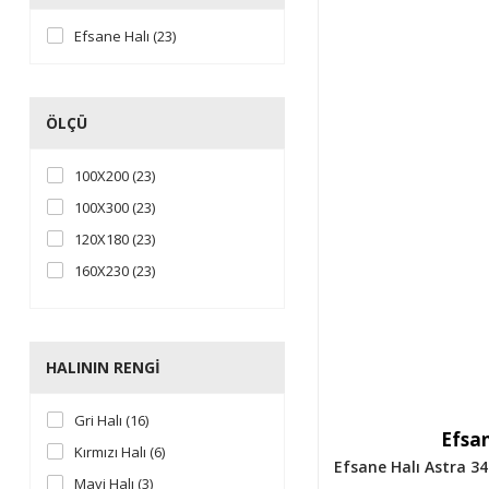
Efsane Halı (23)
ÖLÇÜ
100X200 (23)
100X300 (23)
120X180 (23)
160X230 (23)
200X290 (23)
80X150 (23)
80X300 (23)
HALININ RENGI
Gri Halı (16)
Efsan
Kırmızı Halı (6)
Efsane Halı Astra 3
Mavi Halı (3)