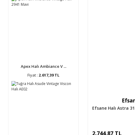
Apex Halı Ambiance V ...
Fiyat :
2.617,39 TL
Efsan
Efsane Halı Astra 3
2.744,87 TL