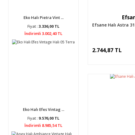
Efsan
Eko Halı Pietra Vint ...
Efsane Halı Astra 3
Fiyat :
3.336,00 TL
İndirimli 3.002,40 TL
2.744,87 TL
Eko Halı Efes Vintag ...
Fiyat :
9.576,00 TL
İndirimli 8.985,54 TL