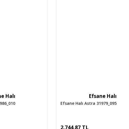
e Halı
Efsane Halı
1986_010
Efsane Halı Astra 31979_095
2.744,87 TL