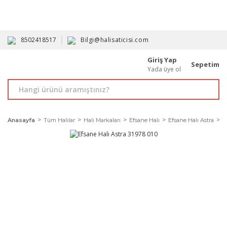
HAVALE İLE ALIMDA %10'A VARAN İNDİRİM - ÜYELERE ÖZEL
PROMOSYONLAR
8502418517
Bilgi@halisaticisi.com
Giriş Yap
Sepetim
Yada üye ol
Anasayfa
Tüm Halılar
Halı Markaları
Efsane Halı
Efsane Halı Astra
E