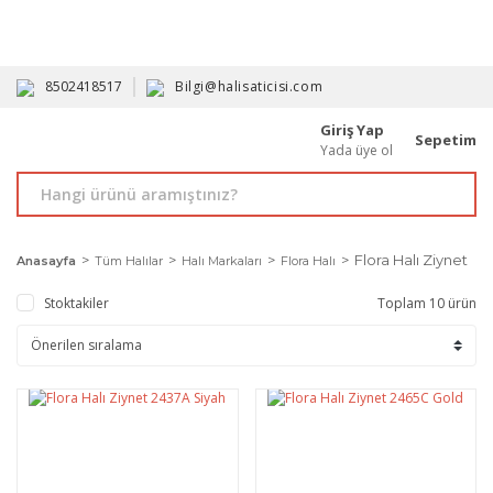
HAVALE İLE ALIMDA %10'A VARAN İNDİRİM - ÜYELERE ÖZEL
PROMOSYONLAR
8502418517
Bilgi@halisaticisi.com
Giriş Yap
Sepetim
Yada üye ol
Flora Halı Ziynet
Anasayfa
Tüm Halılar
Halı Markaları
Flora Halı
Stoktakiler
Toplam 10 ürün