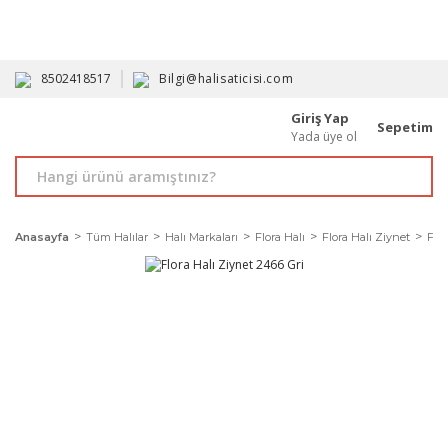
HAVALE İLE ALIMDA %10'A VARAN İNDİRİM - ÜYELERE ÖZEL
PROMOSYONLAR
8502418517
Bilgi@halisaticisi.com
Giriş Yap
Sepetim
Yada üye ol
Anasayfa
Tüm Halılar
Halı Markaları
Flora Halı
Flora Halı Ziynet
Flor