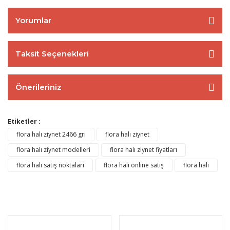
Yorumlar
Taksit Seçenekleri
Önerileriniz
Etiketler :
flora halı ziynet 2466 gri
flora halı ziynet
flora halı ziynet modelleri
flora halı ziynet fiyatları
flora halı satış noktaları
flora halı online satış
flora halı