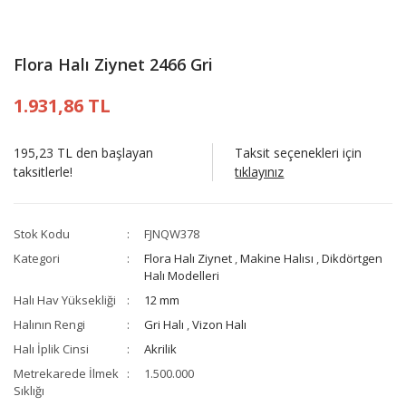
Flora Halı Ziynet 2466 Gri
1.931,86 TL
195,23 TL den başlayan
Taksit seçenekleri için
taksitlerle!
tıklayınız
Stok Kodu
FJNQW378
Kategori
Flora Halı Ziynet
,
Makine Halısı
,
Dikdörtgen
Halı Modelleri
Halı Hav Yüksekliği
12 mm
Halının Rengi
Gri Halı
,
Vizon Halı
Halı İplik Cinsi
Akrilik
Metrekarede İlmek
1.500.000
Sıklığı