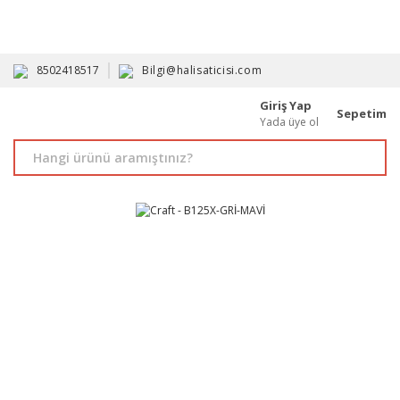
HAVALE İLE ALIMDA %10'A VARAN İNDİRİM - ÜYELERE ÖZEL
PROMOSYONLAR
8502418517
Bilgi@halisaticisi.com
Giriş Yap
Sepetim
Yada üye ol