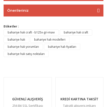
Önerileriniz
Etiketler :
bahariye halı craft - b125x-grı̇-mavı
bahariye halı craft
bahariye halı
bahariye halı modelleri
bahariye halı yorumları
bahariye halı fiyatları
bahariye halı satış noktaları
GÜVENLİ ALIŞVERİŞ
KREDİ KARTINA TAKSİT
256 Bit SSL Sertifikası
Taksitli alışveriş imkanı