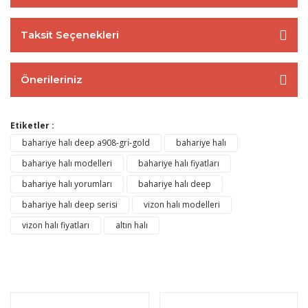
Taksit Seçenekleri
Önerileriniz
Etiketler :
bahariye halı deep a908-grı̇-gold
bahariye halı
bahariye halı modelleri
bahariye halı fiyatları
bahariye halı yorumları
bahariye halı deep
bahariye halı deep serisi
vizon halı modelleri
vizon halı fiyatları
altın halı