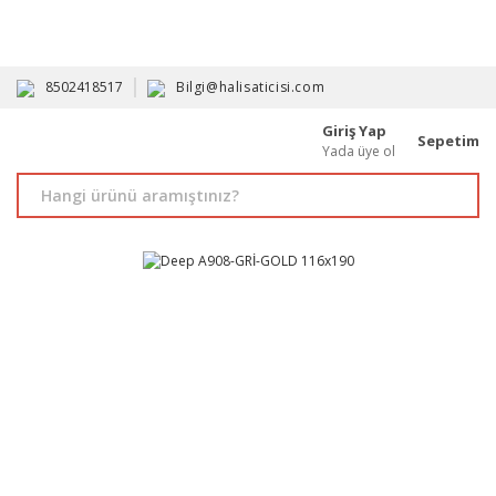
HAVALE İLE ALIMDA %10'A VARAN İNDİRİM - ÜYELERE ÖZEL
PROMOSYONLAR
8502418517
Bilgi@halisaticisi.com
Giriş Yap
Sepetim
Yada üye ol