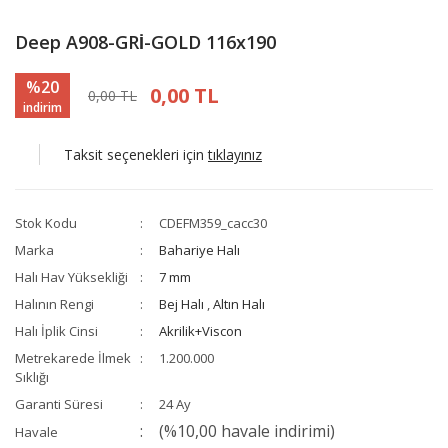
Deep A908-GRİ-GOLD 116x190
%20
0,00 TL
0,00 TL
indirim
Taksit seçenekleri için
tıklayınız
Stok Kodu
CDEFM359_cacc30
Marka
Bahariye Halı
Halı Hav Yüksekliği
7 mm
Halının Rengi
Bej Halı
,
Altın Halı
Halı İplik Cinsi
Akrilik+Viscon
Metrekarede İlmek
1.200.000
Sıklığı
Garanti Süresi
24 Ay
(%10,00 havale indirimi)
Havale