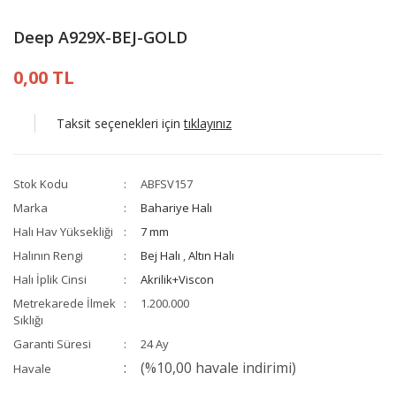
Deep A929X-BEJ-GOLD
0,00 TL
Taksit seçenekleri için
tıklayınız
Stok Kodu
ABFSV157
Marka
Bahariye Halı
Halı Hav Yüksekliği
7 mm
Halının Rengi
Bej Halı
,
Altın Halı
Halı İplik Cinsi
Akrilik+Viscon
Metrekarede İlmek
1.200.000
Sıklığı
Garanti Süresi
24 Ay
(%10,00 havale indirimi)
Havale