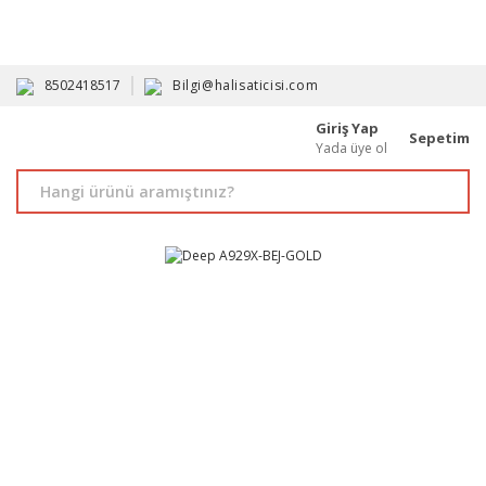
HAVALE İLE ALIMDA %10'A VARAN İNDİRİM - ÜYELERE ÖZEL
PROMOSYONLAR
8502418517
Bilgi@halisaticisi.com
Giriş Yap
Sepetim
Yada üye ol