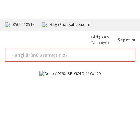
HAVALE İLE ALIMDA %10'A VARAN İNDİRİM - ÜYELERE ÖZEL
PROMOSYONLAR
8502418517
Bilgi@halisaticisi.com
Giriş Yap
Sepetim
Yada üye ol