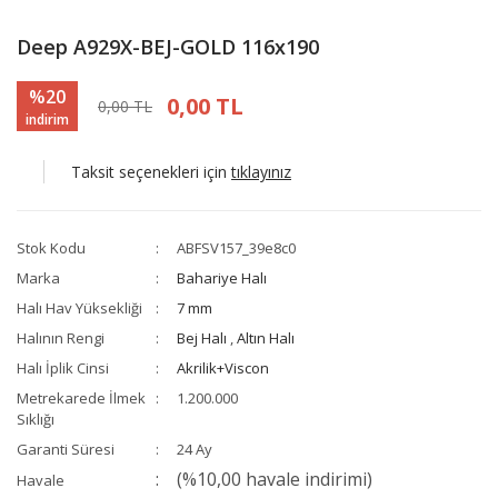
Deep A929X-BEJ-GOLD 116x190
%20
0,00 TL
0,00 TL
indirim
Taksit seçenekleri için
tıklayınız
Stok Kodu
ABFSV157_39e8c0
Marka
Bahariye Halı
Halı Hav Yüksekliği
7 mm
Halının Rengi
Bej Halı
,
Altın Halı
Halı İplik Cinsi
Akrilik+Viscon
Metrekarede İlmek
1.200.000
Sıklığı
Garanti Süresi
24 Ay
(%10,00 havale indirimi)
Havale