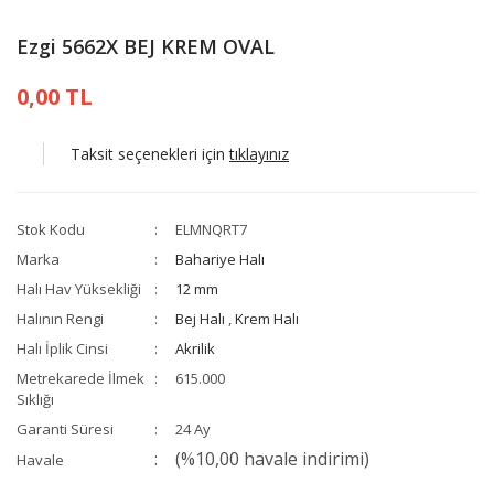
Ezgi 5662X BEJ KREM OVAL
0,00 TL
Taksit seçenekleri için
tıklayınız
Stok Kodu
ELMNQRT7
Marka
Bahariye Halı
Halı Hav Yüksekliği
12 mm
Halının Rengi
Bej Halı
,
Krem Halı
Halı İplik Cinsi
Akrilik
Metrekarede İlmek
615.000
Sıklığı
Garanti Süresi
24 Ay
(%10,00 havale indirimi)
Havale