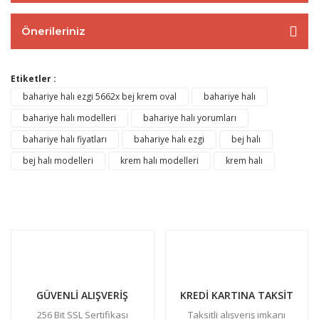
Önerileriniz
Etiketler :
bahariye halı ezgi 5662x bej krem oval
bahariye halı
bahariye halı modelleri
bahariye halı yorumları
bahariye halı fiyatları
bahariye halı ezgi
bej halı
bej halı modelleri
krem halı modelleri
krem halı
GÜVENLİ ALIŞVERİŞ
KREDİ KARTINA TAKSİT
256 Bit SSL Sertifikası
Taksitli alışveriş imkanı