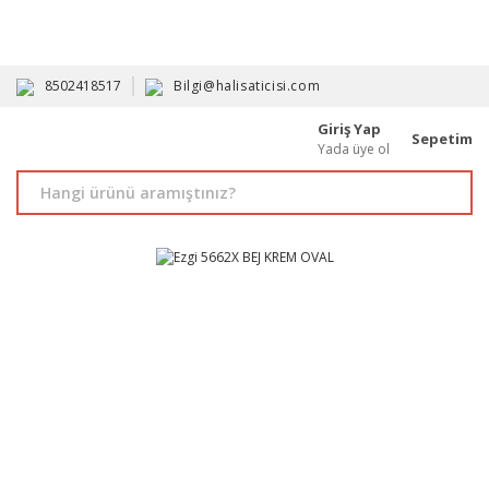
HAVALE İLE ALIMDA %10'A VARAN İNDİRİM - ÜYELERE ÖZEL
PROMOSYONLAR
8502418517
Bilgi@halisaticisi.com
Giriş Yap
Sepetim
Yada üye ol