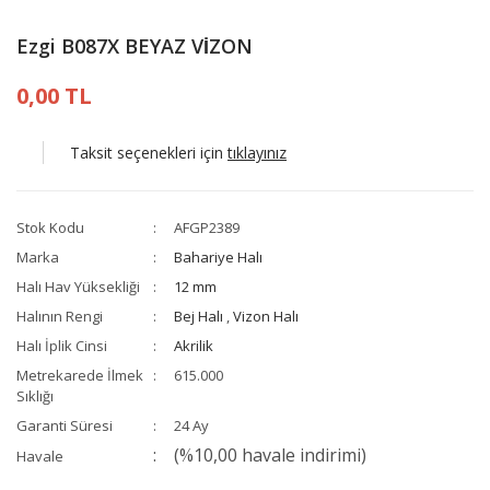
Ezgi B087X BEYAZ VİZON
0,00 TL
Taksit seçenekleri için
tıklayınız
Stok Kodu
AFGP2389
Marka
Bahariye Halı
Halı Hav Yüksekliği
12 mm
Halının Rengi
Bej Halı
,
Vizon Halı
Halı İplik Cinsi
Akrilik
Metrekarede İlmek
615.000
Sıklığı
Garanti Süresi
24 Ay
(%10,00 havale indirimi)
Havale