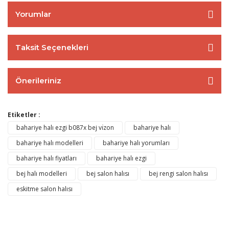
Yorumlar
Taksit Seçenekleri
Önerileriniz
Etiketler :
bahariye halı ezgi b087x bej vı̇zon
bahariye halı
bahariye halı modelleri
bahariye halı yorumları
bahariye halı fiyatları
bahariye halı ezgi
bej halı modelleri
bej salon halısı
bej rengi salon halısı
eskitme salon halısı