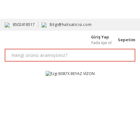
HAVALE İLE ALIMDA %10'A VARAN İNDİRİM - ÜYELERE ÖZEL
PROMOSYONLAR
8502418517
Bilgi@halisaticisi.com
Giriş Yap
Sepetim
Yada üye ol