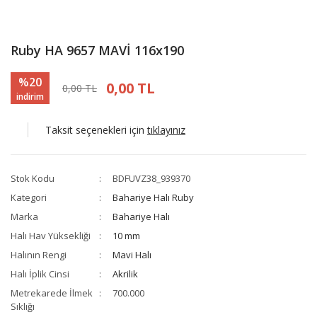
Ruby HA 9657 MAVİ 116x190
%20
0,00 TL
0,00 TL
indirim
Taksit seçenekleri için
tıklayınız
Stok Kodu
BDFUVZ38_939370
Kategori
Bahariye Halı Ruby
Marka
Bahariye Halı
Halı Hav Yüksekliği
10 mm
Halının Rengi
Mavi Halı
Halı İplik Cinsi
Akrilik
Metrekarede İlmek
700.000
Sıklığı