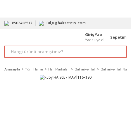
HAVALE İLE ALIMDA %10'A VARAN İNDİRİM - ÜYELERE ÖZEL
PROMOSYONLAR
8502418517
Bilgi@halisaticisi.com
Giriş Yap
Sepetim
Yada üye ol
Anasayfa
Tüm Halılar
Halı Markaları
Bahariye Halı
Bahariye Halı Ruby