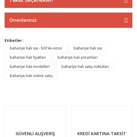
Taksit Seçenekleri
Önerileriniz
Etiketler :
bahariye halı sia - b074x-vı̇zon
bahariye halı sia
bahariye halı fiyatları
bahariye halı yorumları
bahariye halı modelleri
bahariye halı satış noktaları
bahariye halı online satış
GÜVENLİ ALIŞVERİŞ
KREDİ KARTINA TAKSİT