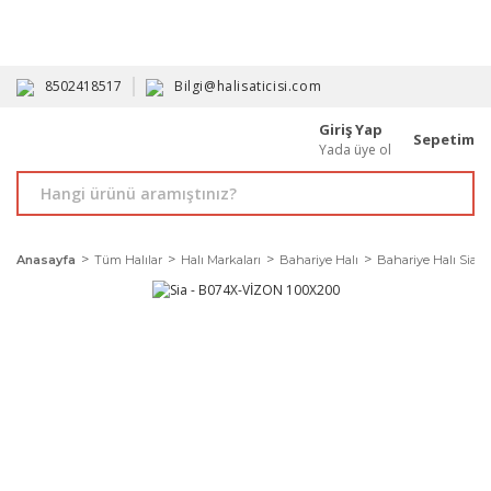
HAVALE İLE ALIMDA %10'A VARAN İNDİRİM - ÜYELERE ÖZEL
PROMOSYONLAR
8502418517
Bilgi@halisaticisi.com
Giriş Yap
Sepetim
Yada üye ol
Anasayfa
Tüm Halılar
Halı Markaları
Bahariye Halı
Bahariye Halı Sia