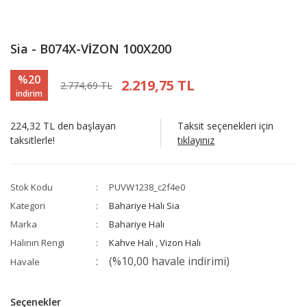
Sia - B074X-VİZON 100X200
%20
2.219,75 TL
2.774,69 TL
indirim
224,32 TL den başlayan
Taksit seçenekleri için
taksitlerle!
tıklayınız
Stok Kodu
PUVW1238_c2f4e0
Kategori
Bahariye Halı Sia
Marka
Bahariye Halı
Halının Rengi
Kahve Halı
,
Vizon Halı
(%10,00 havale indirimi)
Havale
Seçenekler