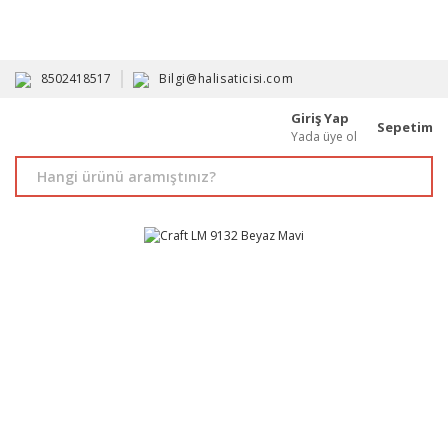
HAVALE İLE ALIMDA %10'A VARAN İNDİRİM - ÜYELERE ÖZEL
PROMOSYONLAR
8502418517
Bilgi@halisaticisi.com
Giriş Yap
Sepetim
Yada üye ol