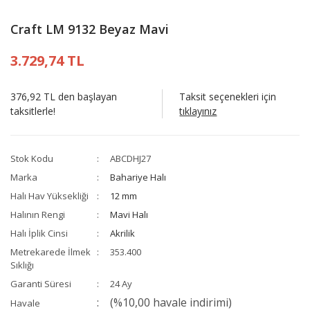
Craft LM 9132 Beyaz Mavi
3.729,74 TL
376,92 TL den başlayan
Taksit seçenekleri için
taksitlerle!
tıklayınız
Stok Kodu
ABCDHJ27
Marka
Bahariye Halı
Halı Hav Yüksekliği
12 mm
Halının Rengi
Mavi Halı
Halı İplik Cinsi
Akrilik
Metrekarede İlmek
353.400
Sıklığı
Garanti Süresi
24 Ay
(%10,00 havale indirimi)
Havale