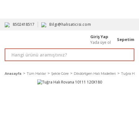
HAVALE İLE ALIMDA %10'A VARAN İNDİRİM - ÜYELERE ÖZEL
PROMOSYONLAR
8502418517
Bilgi@halisaticisi.com
Giriş Yap
Sepetim
Yada üye ol
Anasayfa
Tüm Halılar
Şekle Göre
Dikdörtgen Halı Modelleri
Tuğra Halı