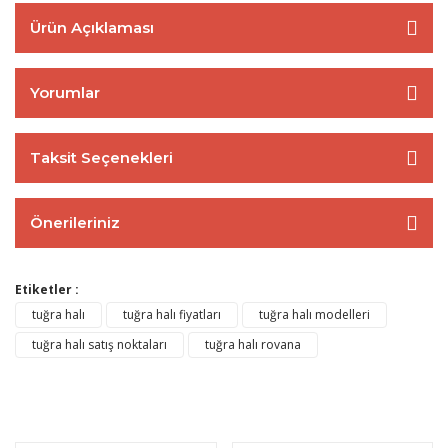
Ürün Açıklaması
Yorumlar
Taksit Seçenekleri
Önerileriniz
Etiketler :
tuğra halı
tuğra halı fiyatları
tuğra halı modelleri
tuğra halı satış noktaları
tuğra halı rovana