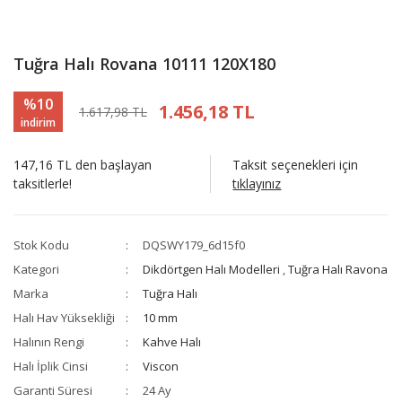
Tuğra Halı Rovana 10111 120X180
%10
1.456,18 TL
1.617,98 TL
indirim
147,16 TL den başlayan
Taksit seçenekleri için
taksitlerle!
tıklayınız
Stok Kodu
DQSWY179_6d15f0
Kategori
Dikdörtgen Halı Modelleri
,
Tuğra Halı Ravona
Marka
Tuğra Halı
Halı Hav Yüksekliği
10 mm
Halının Rengi
Kahve Halı
Halı İplik Cinsi
Viscon
Garanti Süresi
24 Ay