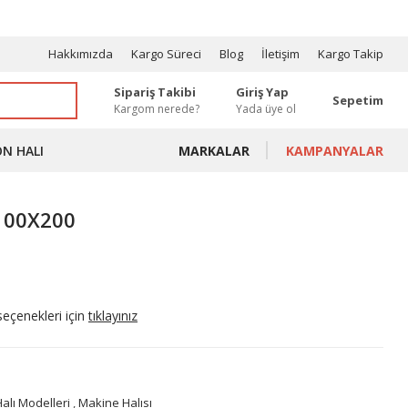
OSYONLAR
Hakkımızda
Kargo Süreci
Blog
İletişim
Kargo Takip
Sipariş Takibi
Giriş Yap
Sepetim
Kargom nerede?
Yada üye ol
ON HALI
MARKALAR
KAMPANYALAR
 100X200
seçenekleri için
tıklayınız
alı Modelleri
,
Makine Halısı