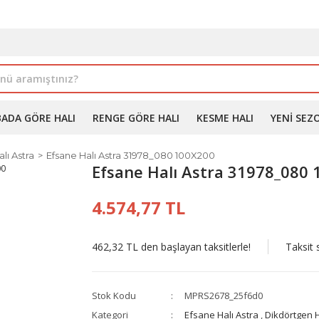
İLE ALIMDA %10'A VARAN İNDİRİM - ÜYELERE ÖZEL PROM
BADA GÖRE HALI
RENGE GÖRE HALI
KESME HALI
YENI SEZ
lı Astra
Efsane Halı Astra 31978_080 100X200
Efsane Halı Astra 31978_080
4.574,77 TL
462,32 TL den başlayan taksitlerle!
Taksit 
Stok Kodu
MPRS2678_25f6d0
Kategori
Efsane Halı Astra
,
Dikdörtgen H