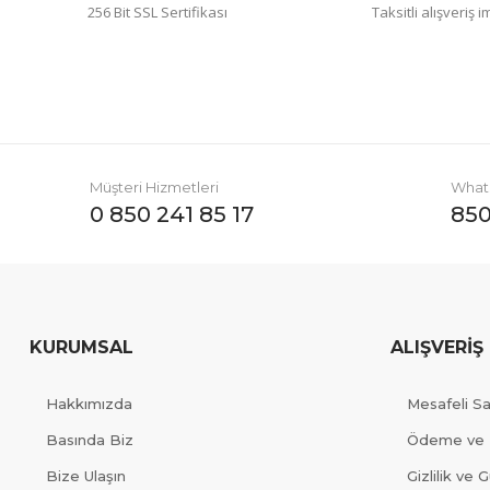
256 Bit SSL Sertifikası
Taksitli alışveriş 
Müşteri Hizmetleri
Whats
0 850 241 85 17
850
KURUMSAL
ALIŞVERİŞ
Hakkımızda
Mesafeli S
Basında Biz
Ödeme ve 
Bize Ulaşın
Gizlilik ve 