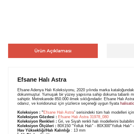
Ürün Açıklaması
Efsane Halı Astra
Efsane Adenya Halı Koleksiyonu, 2020 yılında marka kataloğundaki ye
dokunmuştur. Yumuşak bir yüzey yapısına sahip dokuma tabanlı maki
sahiptir. Metrekarede 850.000 ilmek sıklığındadır. Efsane Halı Astra 
odanız, ve koridorunuz için yüzlerce seçeneği uygun fiyata
halisati
Koleksiyon : "
Efsane Halı A
stra
” serisindeki tüm halı modelleri için
Koleksiyon Gözdesi :
Efsane Halı Astra 31978_080
Koleksiyon Renkleri :
Gri, ve Siyah renkli halı modellerini bulabilir
Koleksiyon Ölçüleri :
80X150 "Yolluk Halı" - 80X300"Yolluk Halı
Hav Yüksekliği/Halı Kalınlığı
: 13 mm