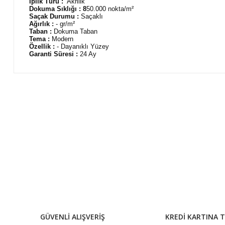
İplik Türü :
Akrilik
Dokuma Sıklığı : 8
50.000
nokta/m²
Saçak Durumu :
Saçaklı
Ağırlık :
- gr/m²
Taban :
Dokuma Taban
Tema :
Modern
Özellik :
- Dayanıklı Yüzey
Garanti Süresi :
24 Ay
Bu ürünün fiyat bilgisi, resim, ürün açıklamalarında ve diğer 
Görüş ve önerileriniz için teşekkür ederiz.
Ürün resmi kalitesiz, bozuk veya görüntülenemiyor.
Ürün açıklamasında eksik bilgiler bulunuyor.
Ürün bilgilerinde hatalar bulunuyor.
Ürün fiyatı diğer sitelerden daha pahalı.
Bu ürüne benzer farklı alternatifler olmalı.
GÜVENLİ ALIŞVERİŞ
KREDİ KARTINA T