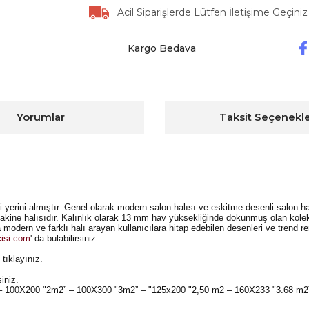
Acil Siparişlerde Lütfen İletişime Geçiniz
Kargo Bedava
Yorumlar
Taksit Seçenekle
rini almıştır. Genel olarak modern salon halısı ve eskitme desenli salon halı
ne halısıdır. Kalınlık olarak 13 mm hav yüksekliğinde dokunmuş olan koleks
modern ve farklı halı arayan kullanıcılara hitap edebilen desenleri ve trend re
cisi.com
' da bulabilirsiniz.
 tıklayınız.
siniz.
" – 100X200 "2m2” – 100X300 "3m2” – "125x200 "2,50 m2 – 160X233 "3.68 m