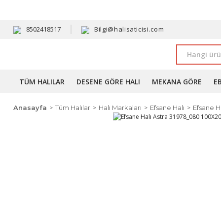
HAVALE 
8502418517
Bilgi@halisaticisi.com
TÜM HALILAR
DESENE GÖRE HALI
MEKANA GÖRE
E
Anasayfa
Tüm Halılar
Halı Markaları
Efsane Halı
Efsane Ha