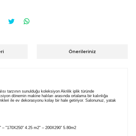
ri
Önerileriniz
sı tarzının sunulduğu koleksiyon Akrilik iplik türünde
iyon dönemin makine halıları arasında ortalama bir kalınlığa
nkleri ile ev dekorasyonu kolay bir hale getiriyor. Salonunuz, yatak
2” – "170X250” 4.25 m2" – 200X290” 5.80m2