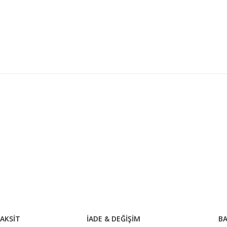
konularda yetersiz gördüğünüz noktaları öneri formunu kullanarak tarafım
Bu ürüne ilk yorumu siz yapın!
Yorum Yaz
AKSİT
İADE & DEĞİŞİM
BA