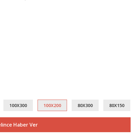
100X300
100X200
80X300
80X150
lince Haber Ver