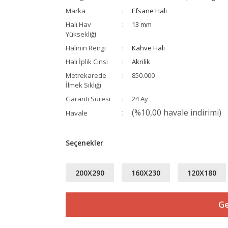
Marka
Efsane Halı
Halı Hav
13 mm
Yüksekliği
Halının Rengi
Kahve Halı
Halı İplik Cinsi
Akrilik
Metrekarede
850.000
İlmek Sıklığı
Garanti Süresi
24 Ay
(%10,00 havale indirimi)
Havale
Seçenekler
200X290
160X230
120X180
Ge