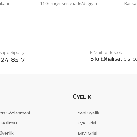
imkanı
14 Gün içerisinde iade/değişim
Banka h
Gönder
app Sipariş
E-Mail ile destek
Bilgi@halisaticisi.
2418517
ÜYELİK
atış Sözleşmesi
Yeni Üyelik
Teslimat
Üye Girişi
Güvenlik
Bayi Girişi